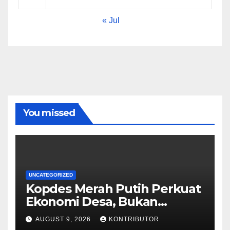
« Jul
You missed
UNCATEGORIZED
Kopdes Merah Putih Perkuat
Ekonomi Desa, Bukan
Memonopoli Pasar
AUGUST 9, 2026
KONTRIBUTOR