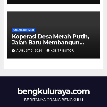
Rumput
UNCATEGORIZED
Koperasi Desa Merah Putih,
Jalan Baru Membangun
Kemandirian Ekonomi Papua
AUGUST 9, 2026
KONTRIBUTOR
bengkuluraya.com
BERITANYA ORANG BENGKULU