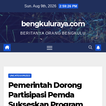
Skip
Sun. Aug 9th, 2026
2:59:27 PM
to
content
bengkuluraya.com
BERITANYA ORANG BENGKULU
UNCATEGORIZED
Pemerintah Dorong
Partisipasi Pemda
Sukseskan Program