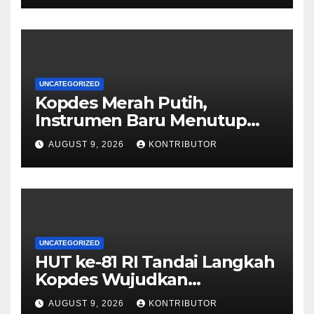
UNCATEGORIZED
Kopdes Merah Putih,
Instrumen Baru Menutup
Celah Nepotisme Penyaluran
AUGUST 9, 2026
KONTRIBUTOR
Bansos
UNCATEGORIZED
HUT ke-81 RI Tandai Langkah
Kopdes Wujudkan
Kedaulatan Pangan dari Akar
AUGUST 9, 2026
KONTRIBUTOR