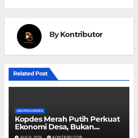
By
Kontributor
Related Post
UNCATEGORIZED
Kopdes Merah Putih Perkuat
Ekonomi Desa, Bukan
Memonopoli Pasar
AUG 9, 2026
KONTRIBUTOR