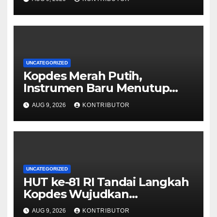
UNCATEGORIZED
Kopdes Merah Putih,
Instrumen Baru Menutup
Celah Nepotisme Penyaluran
AUG 9, 2026
KONTRIBUTOR
Bansos
UNCATEGORIZED
HUT ke-81 RI Tandai Langkah
Kopdes Wujudkan
Kedaulatan Pangan dari Akar
AUG 9, 2026
KONTRIBUTOR