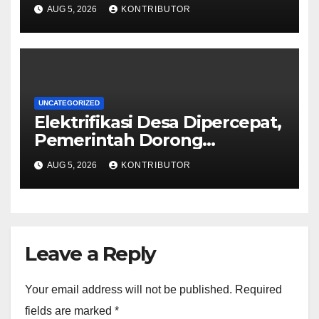
Kemiskinan Antargenerasi
AUG 5, 2026
KONTRIBUTOR
UNCATEGORIZED
Elektrifikasi Desa Dipercepat,
Pemerintah Dorong
Ketahanan Energi dan
AUG 5, 2026
KONTRIBUTOR
Kesejahteraan Masyarakat
Leave a Reply
Your email address will not be published.
Required
fields are marked
*