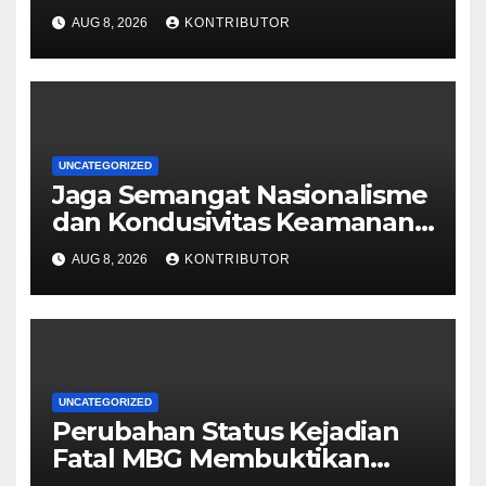
HUT ke-81 RI
AUG 8, 2026
KONTRIBUTOR
UNCATEGORIZED
Jaga Semangat Nasionalisme
dan Kondusivitas Keamanan
Papua Jelang HUT Ke-81 RI
AUG 8, 2026
KONTRIBUTOR
UNCATEGORIZED
Perubahan Status Kejadian
Fatal MBG Membuktikan
Pemerintah Tidak Main-main