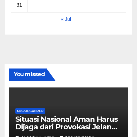
31
« Jul
You missed
UNCATEGORIZED
Situasi Nasional Aman Harus
Dijaga dari Provokasi Jelang
HUT ke-81 RI