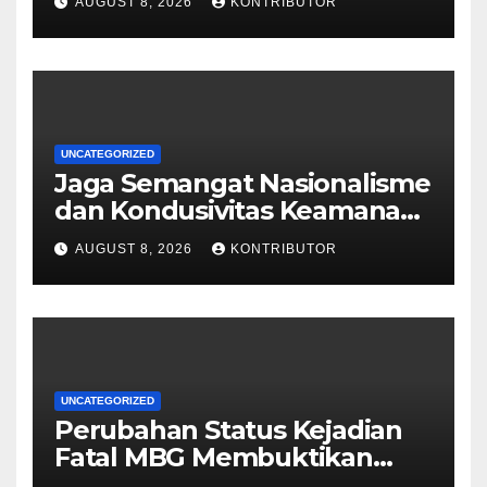
AUGUST 8, 2026
KONTRIBUTOR
UNCATEGORIZED
Jaga Semangat Nasionalisme
dan Kondusivitas Keamanan
Papua Jelang HUT Ke-81 RI
AUGUST 8, 2026
KONTRIBUTOR
UNCATEGORIZED
Perubahan Status Kejadian
Fatal MBG Membuktikan
Pemerintah Tidak Main-main