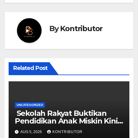
By
Kontributor
Related Post
UNCATEGORIZED
Sekolah Rakyat Buktikan
Pendidikan Anak Miskin Kini
Menjadi Prioritas Negara
AUG 5, 2026
KONTRIBUTOR