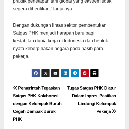
praktik penetapan tarif global yang ekstrem tidak
segera dihentikan,” lanjutnya.
Dengan dukungan lintas sektor, pembentukan
Satgas PHK menjadi harapan baru bagi
kestabilan dunia kerja di Indonesia dan bentuk
nyata keberpihakan negara pada nasib para
pekerja.
Post
Pemerintah Tegaskan
Tugas Satgas PHK Diatur
Satgas PHK Kolaborasi
Dalam Inpres, Pastikan
navigation
dengan Kelompok Buruh
Lindungi Kelompok
Cegah Dampak Buruk
Pekerja
PHK