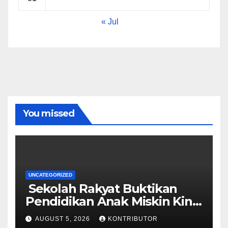
« Jul
You missed
UNCATEGORIZED
Sekolah Rakyat Buktikan
Pendidikan Anak Miskin Kini
Menjadi Prioritas Negara
AUGUST 5, 2026
KONTRIBUTOR