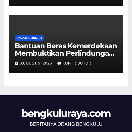
Kesejahteraan Masyarakat
UNCATEGORIZED
Bantuan Beras Kemerdekaan
Membuktikan Perlindungan
Sosial Berjalan sampai ke
AUGUST 5, 2026
KONTRIBUTOR
Rumah Rakyat
bengkuluraya.com
BERITANYA ORANG BENGKULU