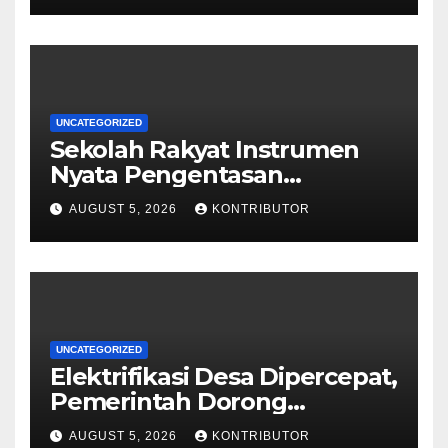
UNCATEGORIZED
Sekolah Rakyat Instrumen
Nyata Pengentasan
Kemiskinan Antargenerasi
AUGUST 5, 2026
KONTRIBUTOR
UNCATEGORIZED
Elektrifikasi Desa Dipercepat,
Pemerintah Dorong
Ketahanan Energi dan
AUGUST 5, 2026
KONTRIBUTOR