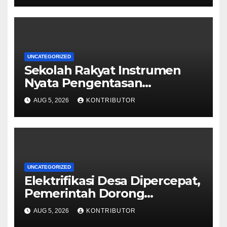
UNCATEGORIZED
Sekolah Rakyat Instrumen
Nyata Pengentasan
Kemiskinan Antargenerasi
AUG 5, 2026
KONTRIBUTOR
UNCATEGORIZED
Elektrifikasi Desa Dipercepat,
Pemerintah Dorong
Ketahanan Energi dan
AUG 5, 2026
KONTRIBUTOR
Kesejahteraan Masyarakat