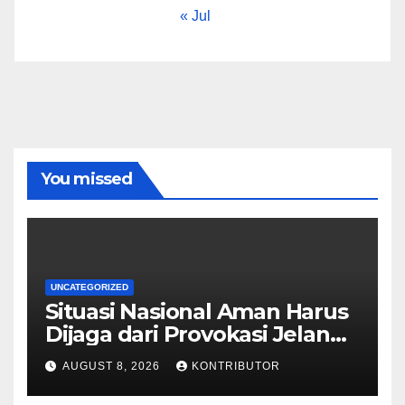
« Jul
You missed
UNCATEGORIZED
Situasi Nasional Aman Harus
Dijaga dari Provokasi Jelang
HUT ke-81 RI
AUGUST 8, 2026
KONTRIBUTOR