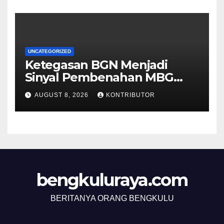
UNCATEGORIZED
Ketegasan BGN Menjadi
Sinyal Pembenahan MBG
Berjalan Lebih Serius
AUGUST 8, 2026
KONTRIBUTOR
bengkuluraya.com
BERITANYA ORANG BENGKULU