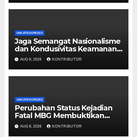
UNCATEGORIZED
Jaga Semangat Nasionalisme
dan Kondusivitas Keamanan
Papua Jelang HUT Ke-81 RI
AUG 8, 2026
KONTRIBUTOR
UNCATEGORIZED
Perubahan Status Kejadian
Fatal MBG Membuktikan
Pemerintah Tidak Main-main
AUG 8, 2026
KONTRIBUTOR