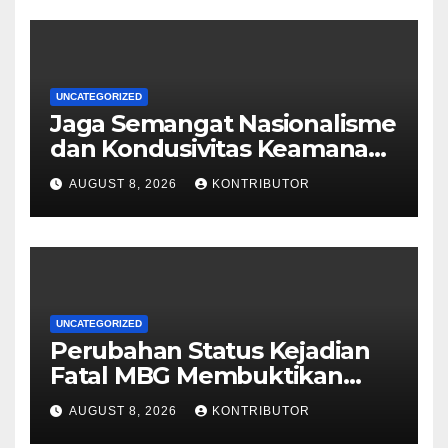
UNCATEGORIZED
Jaga Semangat Nasionalisme
dan Kondusivitas Keamanan
Papua Jelang HUT Ke-81 RI
AUGUST 8, 2026
KONTRIBUTOR
UNCATEGORIZED
Perubahan Status Kejadian
Fatal MBG Membuktikan
Pemerintah Tidak Main-main
AUGUST 8, 2026
KONTRIBUTOR