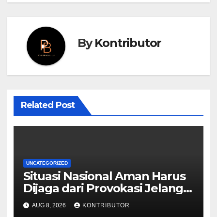
By
Kontributor
Related Post
UNCATEGORIZED
Situasi Nasional Aman Harus
Dijaga dari Provokasi Jelang
HUT ke-81 RI
AUG 8, 2026
KONTRIBUTOR