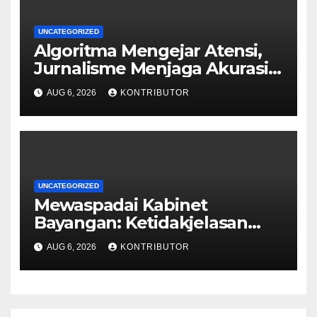
UNCATEGORIZED
Algoritma Mengejar Atensi,
Jurnalisme Menjaga Akurasi
dan Akal Sehat Publik
AUG 6, 2026
KONTRIBUTOR
UNCATEGORIZED
Mewaspadai Kabinet
Bayangan: Ketidakjelasan
Legitimasi Moral dan
AUG 6, 2026
KONTRIBUTOR
Representasi