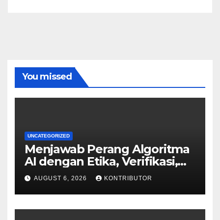
You missed
UNCATEGORIZED
Menjawab Perang Algoritma
AI dengan Etika, Verifikasi,
dan Media Tepercaya
AUGUST 6, 2026
KONTRIBUTOR