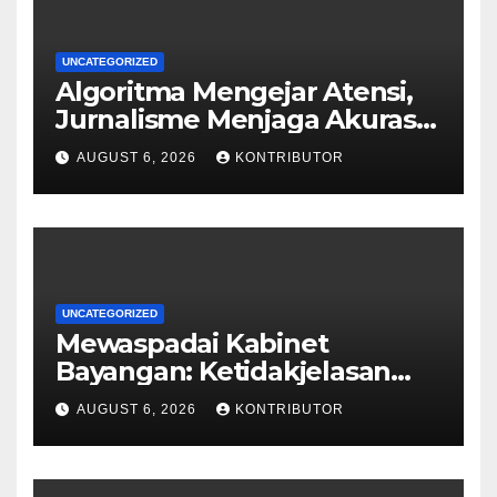
UNCATEGORIZED
Algoritma Mengejar Atensi,
Jurnalisme Menjaga Akurasi
dan Akal Sehat Publik
AUGUST 6, 2026
KONTRIBUTOR
UNCATEGORIZED
Mewaspadai Kabinet
Bayangan: Ketidakjelasan
Legitimasi Moral dan
AUGUST 6, 2026
KONTRIBUTOR
Representasi