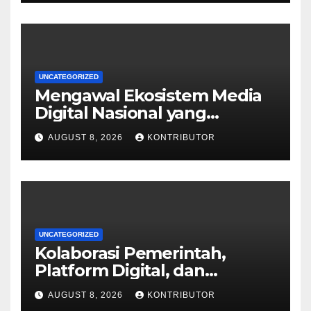
UNCATEGORIZED
Mengawal Ekosistem Media
Digital Nasional yang
Tangguh Hadapi Disrupsi AI
AUGUST 8, 2026
KONTRIBUTOR
UNCATEGORIZED
Kolaborasi Pemerintah,
Platform Digital, dan
Perusahaan Pers Hadapi
AUGUST 8, 2026
KONTRIBUTOR
Disrupsi