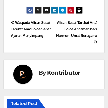
Post
Waspada Aliran Sesat
Aliran Sesat Tarekat Ana’
Tarekat Ana’ Loloa Sebar
Loloa Ancaman bagi
navigation
Ajaran Menyimpang
Harmoni Umat Beragama
By
Kontributor
Related Post