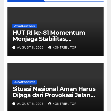
UNCATEGORIZED
HUT RI ke-81 Momentum
Menjaga Stabilitas,
Keamanan, dan Optimisme
AUGUST 8, 2026
KONTRIBUTOR
UNCATEGORIZED
Situasi Nasional Aman Harus
Dijaga dari Provokasi Jelang
HUT ke-81 RI
AUGUST 8, 2026
KONTRIBUTOR