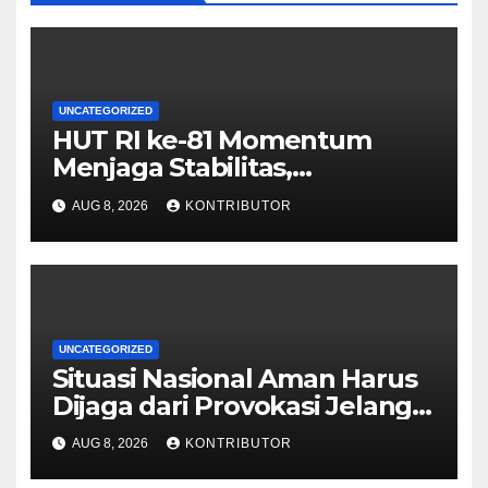
UNCATEGORIZED
HUT RI ke-81 Momentum
Menjaga Stabilitas,
Keamanan, dan Optimisme
AUG 8, 2026
KONTRIBUTOR
UNCATEGORIZED
Situasi Nasional Aman Harus
Dijaga dari Provokasi Jelang
HUT ke-81 RI
AUG 8, 2026
KONTRIBUTOR