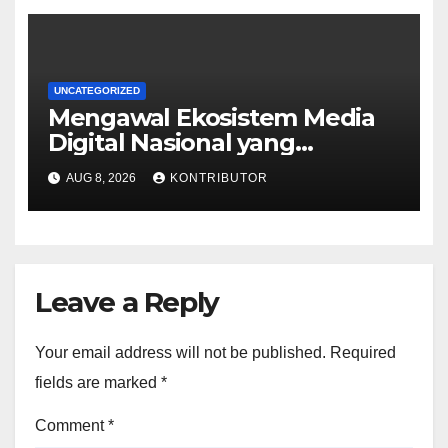
UNCATEGORIZED
Mengawal Ekosistem Media
Digital Nasional yang
Tangguh Hadapi Disrupsi AI
AUG 8, 2026
KONTRIBUTOR
Leave a Reply
Your email address will not be published.
Required
fields are marked
*
Comment
*