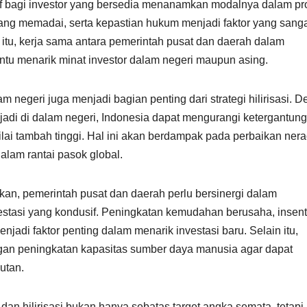
if bagi investor yang bersedia menanamkan modalnya dalam pr
ur yang memadai, serta kepastian hukum menjadi faktor yang sang
 itu, kerja sama antara pemerintah pusat dan daerah dalam
tu menarik minat investor dalam negeri maupun asing.
m negeri juga menjadi bagian penting dari strategi hilirisasi. 
jadi di dalam negeri, Indonesia dapat mengurangi ketergantun
lai tambah tinggi. Hal ini akan berdampak pada perbaikan ner
lam rantai pasok global.
pkan, pemerintah pusat dan daerah perlu bersinergi dalam
stasi yang kondusif. Peningkatan kemudahan berusaha, insent
menjadi faktor penting dalam menarik investasi baru. Selain itu,
engan peningkatan kapasitas sumber daya manusia agar dapat
utan.
n hilirisasi bukan hanya sebatas target angka semata, tetapi