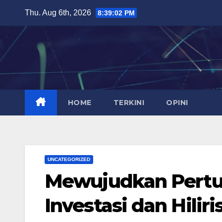
Skip
Thu. Aug 6th, 2026
8:39:03 PM
to
content
HOME
TERKINI
OPINI
UNCATEGORIZED
Mewujudkan Pertu
Investasi dan Hiliri