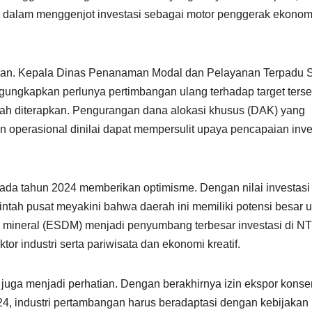
h dalam menggenjot investasi sebagai motor penggerak ekonom
tangan. Kepala Dinas Penanaman Modal dan Pelayanan Terpadu 
kapkan perlunya pertimbangan ulang terhadap target terse
gah diterapkan. Pengurangan dana alokasi khusus (DAK) yang
operasional dinilai dapat mempersulit upaya pencapaian inve
pada tahun 2024 memberikan optimisme. Dengan nilai investasi
intah pusat meyakini bahwa daerah ini memiliki potensi besar 
 mineral (ESDM) menjadi penyumbang terbesar investasi di NT
ktor industri serta pariwisata dan ekonomi kreatif.
uga menjadi perhatian. Dengan berakhirnya izin ekspor konsen
, industri pertambangan harus beradaptasi dengan kebijakan