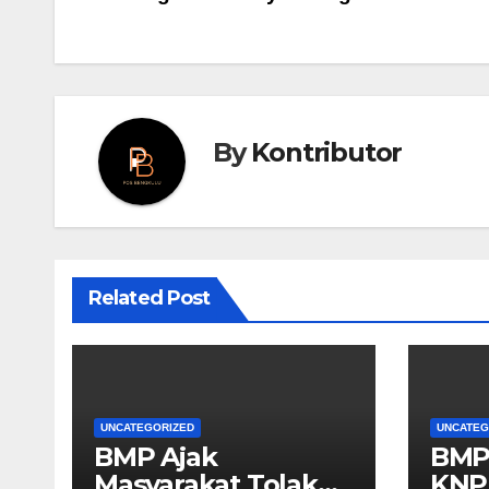
navigation
By
Kontributor
Related Post
UNCATEGORIZED
UNCATEG
BMP Ajak
BMP
Masyarakat Tolak
KNP