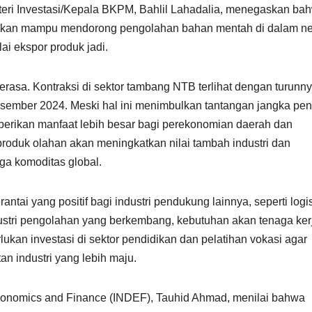
nteri Investasi/Kepala BKPM, Bahlil Lahadalia, menegaskan ba
arapkan mampu mendorong pengolahan bahan mentah di dalam ne
ai ekspor produk jadi.
erasa. Kontraksi di sektor tambang NTB terlihat dengan turunn
esember 2024. Meski hal ini menimbulkan tantangan jangka pen
mberikan manfaat lebih besar bagi perekonomian daerah dan
produk olahan akan meningkatkan nilai tambah industri dan
ga komoditas global.
rantai yang positif bagi industri pendukung lainnya, seperti logis
ustri pengolahan yang berkembang, kebutuhan akan tenaga ker
lukan investasi di sektor pendidikan dan pelatihan vokasi agar
an industri yang lebih maju.
 Economics and Finance (INDEF), Tauhid Ahmad, menilai bahwa