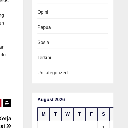
Opini
ng
eh
Papua
Sosial
dan
rlu
Terkini
Uncategorized
August 2026
M
T
W
T
F
S
S
Kerja
asi
1
2