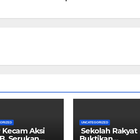
ORIZED
UNCATEGORIZED
 Kecam Aksi
Sekolah Rakyat
B, Serukan
Buktikan