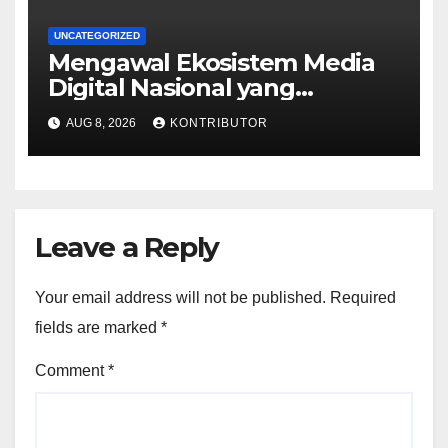
UNCATEGORIZED
Mengawal Ekosistem Media
Digital Nasional yang
Tangguh Hadapi Disrupsi AI
AUG 8, 2026
KONTRIBUTOR
Leave a Reply
Your email address will not be published.
Required
fields are marked
*
Comment
*