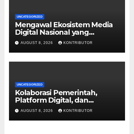
UNCATEGORIZED
Mengawal Ekosistem Media
Digital Nasional yang
Tangguh Hadapi Disrupsi AI
AUGUST 8, 2026
KONTRIBUTOR
UNCATEGORIZED
Kolaborasi Pemerintah,
Platform Digital, dan
Perusahaan Pers Hadapi
AUGUST 8, 2026
KONTRIBUTOR
Disrupsi