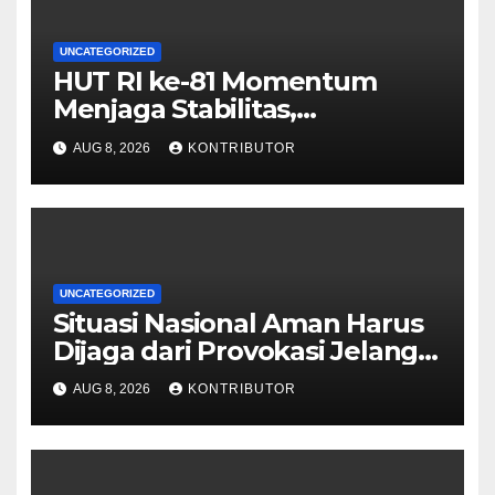
UNCATEGORIZED
HUT RI ke-81 Momentum
Menjaga Stabilitas,
Keamanan, dan Optimisme
AUG 8, 2026
KONTRIBUTOR
UNCATEGORIZED
Situasi Nasional Aman Harus
Dijaga dari Provokasi Jelang
HUT ke-81 RI
AUG 8, 2026
KONTRIBUTOR