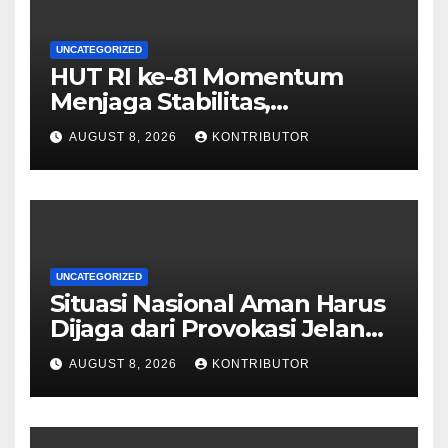
UNCATEGORIZED
HUT RI ke-81 Momentum
Menjaga Stabilitas,
Keamanan, dan Optimisme
AUGUST 8, 2026
KONTRIBUTOR
UNCATEGORIZED
Situasi Nasional Aman Harus
Dijaga dari Provokasi Jelang
HUT ke-81 RI
AUGUST 8, 2026
KONTRIBUTOR