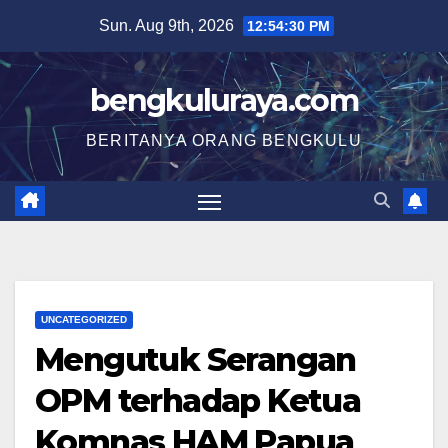
Skip
Sun. Aug 9th, 2026
12:54:31 PM
to
content
bengkuluraya.com
BERITANYA ORANG BENGKULU
UNCATEGORIZED
Mengutuk Serangan
OPM terhadap Ketua
Komnas HAM Papua