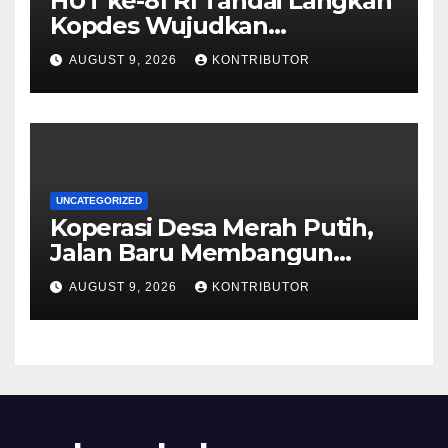
HUT ke-81 RI Tandai Langkah
Kopdes Wujudkan
Kedaulatan Pangan dari Akar
AUGUST 9, 2026
KONTRIBUTOR
Rumput
UNCATEGORIZED
Koperasi Desa Merah Putih,
Jalan Baru Membangun
Kemandirian Ekonomi Papua
AUGUST 9, 2026
KONTRIBUTOR