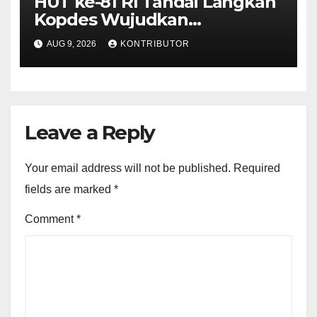
HUT ke-81 RI Tandai Langkah
Kopdes Wujudkan
Kedaulatan Pangan dari Akar
AUG 9, 2026
KONTRIBUTOR
Rumput
Leave a Reply
Your email address will not be published.
Required
fields are marked
*
Comment
*