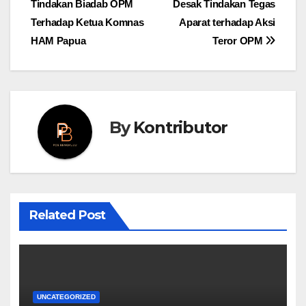
Tindakan Biadab OPM
Desak Tindakan Tegas
navigation
Terhadap Ketua Komnas
Aparat terhadap Aksi
HAM Papua
Teror OPM
By
Kontributor
Related Post
UNCATEGORIZED