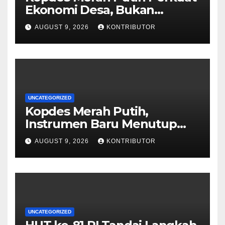
Ekonomi Desa, Bukan
Memonopoli Pasar
AUGUST 9, 2026
KONTRIBUTOR
UNCATEGORIZED
Kopdes Merah Putih,
Instrumen Baru Menutup
Celah Nepotisme Penyaluran
AUGUST 9, 2026
KONTRIBUTOR
Bansos
UNCATEGORIZED