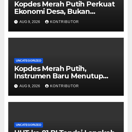
Kopdes Merah Putih Perkuat
Ekonomi Desa, Bukan
Memonopoli Pasar
AUG 9, 2026
KONTRIBUTOR
UNCATEGORIZED
Kopdes Merah Putih,
Instrumen Baru Menutup
Celah Nepotisme Penyaluran
AUG 9, 2026
KONTRIBUTOR
Bansos
UNCATEGORIZED