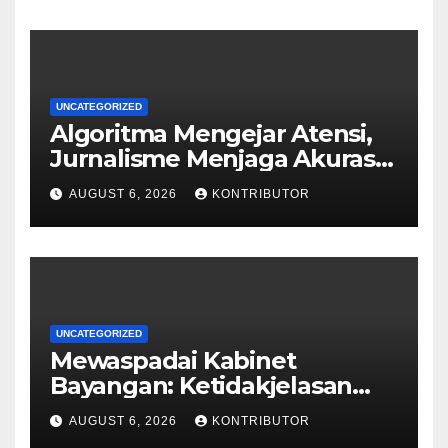
UNCATEGORIZED
Algoritma Mengejar Atensi,
Jurnalisme Menjaga Akurasi
dan Akal Sehat Publik
AUGUST 6, 2026
KONTRIBUTOR
UNCATEGORIZED
Mewaspadai Kabinet
Bayangan: Ketidakjelasan
Legitimasi Moral dan
AUGUST 6, 2026
KONTRIBUTOR
Representasi