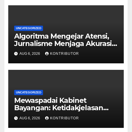
UNCATEGORIZED
Algoritma Mengejar Atensi,
Jurnalisme Menjaga Akurasi
dan Akal Sehat Publik
AUG 6, 2026
KONTRIBUTOR
UNCATEGORIZED
Mewaspadai Kabinet
Bayangan: Ketidakjelasan
Legitimasi Moral dan
AUG 6, 2026
KONTRIBUTOR
Representasi