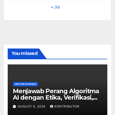
« Jul
You missed
UNCATEGORIZED
Menjawab Perang Algoritma
AI dengan Etika, Verifikasi,
dan Media Tepercaya
AUGUST 6, 2026
KONTRIBUTOR