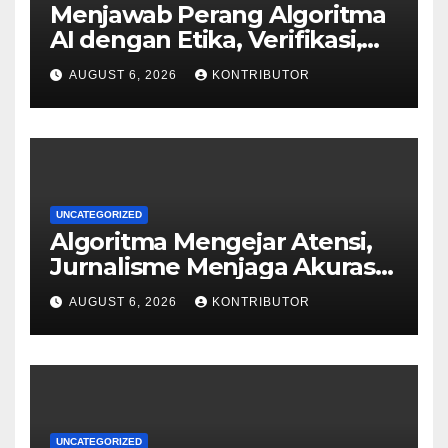
Menjawab Perang Algoritma
AI dengan Etika, Verifikasi,
dan Media Tepercaya
AUGUST 6, 2026
KONTRIBUTOR
UNCATEGORIZED
Algoritma Mengejar Atensi,
Jurnalisme Menjaga Akurasi
dan Akal Sehat Publik
AUGUST 6, 2026
KONTRIBUTOR
UNCATEGORIZED