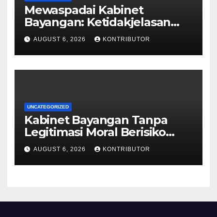
Mewaspadai Kabinet
Bayangan: Ketidakjelasan
Legitimasi Moral dan
AUGUST 6, 2026
KONTRIBUTOR
Representasi
UNCATEGORIZED
Kabinet Bayangan Tanpa
Legitimasi Moral Berisiko
Mengaburkan Kepercayaan
AUGUST 6, 2026
KONTRIBUTOR
Publik