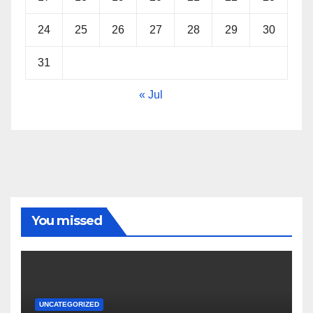
24
25
26
27
28
29
30
31
« Jul
You missed
UNCATEGORIZED