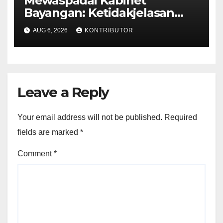
Mewaspadai Kabinet
Bayangan: Ketidakjelasan
Legitimasi Moral dan
AUG 6, 2026
KONTRIBUTOR
Representasi
Leave a Reply
Your email address will not be published.
Required
fields are marked
*
Comment
*