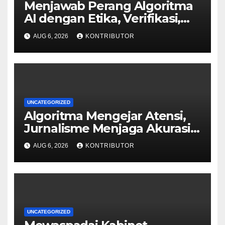
Menjawab Perang Algoritma
AI dengan Etika, Verifikasi,
dan Media Tepercaya
AUG 6, 2026
KONTRIBUTOR
UNCATEGORIZED
Algoritma Mengejar Atensi,
Jurnalisme Menjaga Akurasi
dan Akal Sehat Publik
AUG 6, 2026
KONTRIBUTOR
UNCATEGORIZED