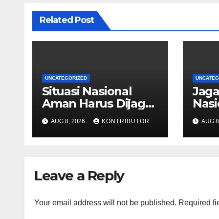
Related Post
UNCATEGORIZED
UNCATEG
Situasi Nasional
Jag
Aman Harus Dijaga
Nasi
dari Provokasi
Kond
AUG 8, 2026
KONTRIBUTOR
AUG 8
Jelang HUT ke-81 RI
Kea
Jela
Leave a Reply
Your email address will not be published.
Required fi