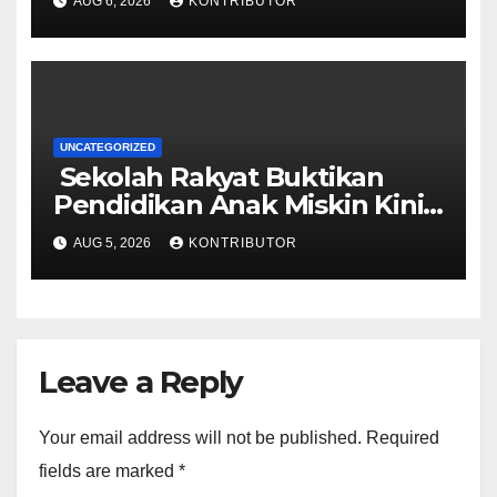
AUG 6, 2026
KONTRIBUTOR
UNCATEGORIZED
Sekolah Rakyat Buktikan
Pendidikan Anak Miskin Kini
Menjadi Prioritas Negara
AUG 5, 2026
KONTRIBUTOR
Leave a Reply
Your email address will not be published.
Required
fields are marked
*