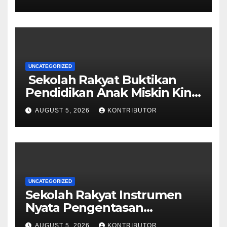
UNCATEGORIZED
Sekolah Rakyat Buktikan
Pendidikan Anak Miskin Kini
Menjadi Prioritas Negara
AUGUST 5, 2026
KONTRIBUTOR
UNCATEGORIZED
Sekolah Rakyat Instrumen
Nyata Pengentasan
Kemiskinan Antargenerasi
AUGUST 5, 2026
KONTRIBUTOR