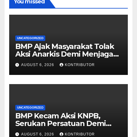
You missed
UNCATEGORIZED
BMP Ajak Masyarakat Tolak
Aksi Anarkis Demi Menjaga
Keamanan dan
AUGUST 6, 2026
KONTRIBUTOR
Pembangunan Papua
UNCATEGORIZED
BMP Kecam Aksi KNPB,
Serukan Persatuan Demi
Papua yang Kondusif
AUGUST 6, 2026
KONTRIBUTOR