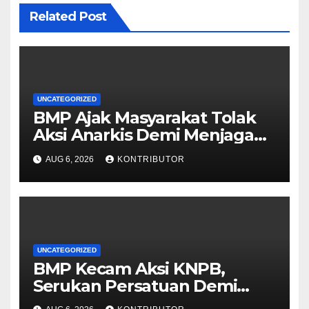
Related Post
UNCATEGORIZED
BMP Ajak Masyarakat Tolak
Aksi Anarkis Demi Menjaga
Keamanan dan
AUG 6, 2026
KONTRIBUTOR
Pembangunan Papua
UNCATEGORIZED
BMP Kecam Aksi KNPB,
Serukan Persatuan Demi
Papua yang Kondusif