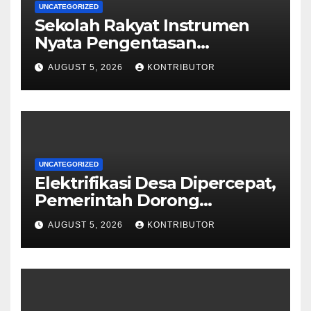
UNCATEGORIZED
Sekolah Rakyat Instrumen
Nyata Pengentasan
Kemiskinan Antargenerasi
AUGUST 5, 2026
KONTRIBUTOR
UNCATEGORIZED
Elektrifikasi Desa Dipercepat,
Pemerintah Dorong
Ketahanan Energi dan
AUGUST 5, 2026
KONTRIBUTOR
Kesejahteraan Masyarakat