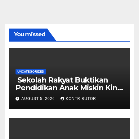
You missed
UNCATEGORIZED
Sekolah Rakyat Buktikan
Pendidikan Anak Miskin Kini
Menjadi Prioritas Negara
AUGUST 5, 2026
KONTRIBUTOR