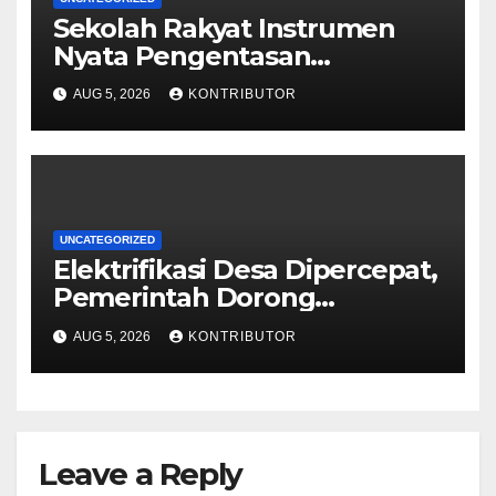
Sekolah Rakyat Instrumen
Nyata Pengentasan
Kemiskinan Antargenerasi
AUG 5, 2026
KONTRIBUTOR
UNCATEGORIZED
Elektrifikasi Desa Dipercepat,
Pemerintah Dorong
Ketahanan Energi dan
AUG 5, 2026
KONTRIBUTOR
Kesejahteraan Masyarakat
Leave a Reply