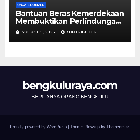
UNCATEGORIZED
Bantuan Beras Kemerdekaan
Membuktikan Perlindungan
Sosial Berjalan sampai ke
AUGUST 5, 2026
KONTRIBUTOR
Rumah Rakyat
bengkuluraya.com
BERITANYA ORANG BENGKULU
Proudly powered by WordPress
|
Theme: Newsup by
Themeansar
.