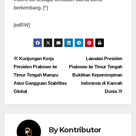
berkembang. [^]
[edRW]
Post
Kunjungan Kerja
Lawatan Presiden
Presiden Prabowo ke
Prabowo ke Timur Tengah
navigation
Timur Tengah Mampu
Buktikan Kepemimpinan
Atasi Gangguan Stabilitas
Indonesia di Kancah
Global
Dunia
By
Kontributor