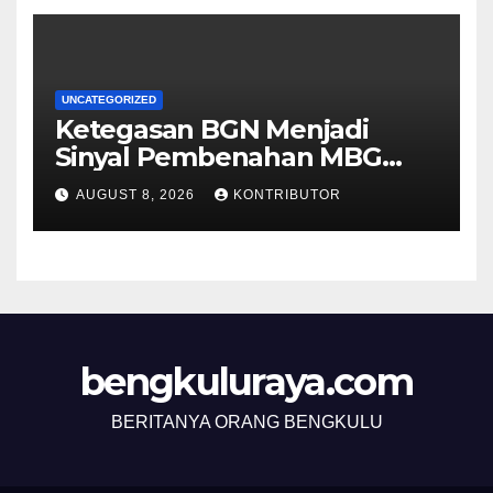
UNCATEGORIZED
Ketegasan BGN Menjadi
Sinyal Pembenahan MBG
Berjalan Lebih Serius
AUGUST 8, 2026
KONTRIBUTOR
bengkuluraya.com
BERITANYA ORANG BENGKULU