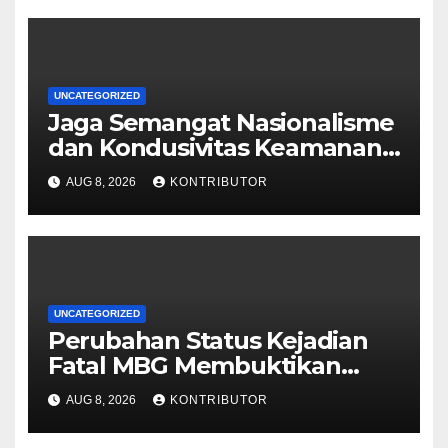
UNCATEGORIZED
Jaga Semangat Nasionalisme
dan Kondusivitas Keamanan
Papua Jelang HUT Ke-81 RI
AUG 8, 2026
KONTRIBUTOR
UNCATEGORIZED
Perubahan Status Kejadian
Fatal MBG Membuktikan
Pemerintah Tidak Main-main
AUG 8, 2026
KONTRIBUTOR