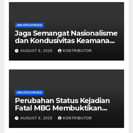
UNCATEGORIZED
Jaga Semangat Nasionalisme
dan Kondusivitas Keamanan
Papua Jelang HUT Ke-81 RI
AUGUST 8, 2026
KONTRIBUTOR
UNCATEGORIZED
Perubahan Status Kejadian
Fatal MBG Membuktikan
Pemerintah Tidak Main-main
AUGUST 8, 2026
KONTRIBUTOR