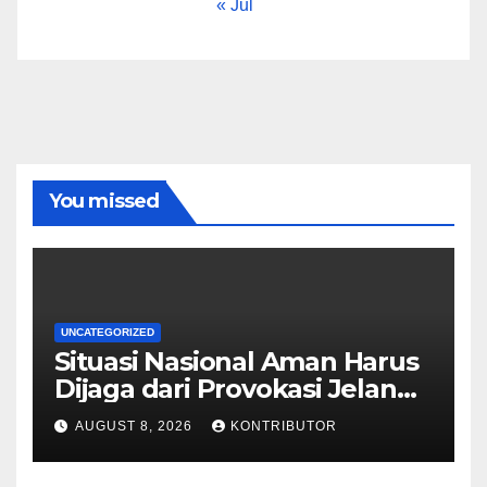
« Jul
You missed
UNCATEGORIZED
Situasi Nasional Aman Harus
Dijaga dari Provokasi Jelang
HUT ke-81 RI
AUGUST 8, 2026
KONTRIBUTOR