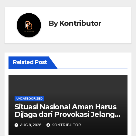
By
Kontributor
Related Post
UNCATEGORIZED
Situasi Nasional Aman Harus
Dijaga dari Provokasi Jelang
HUT ke-81 RI
AUG 8, 2026
KONTRIBUTOR