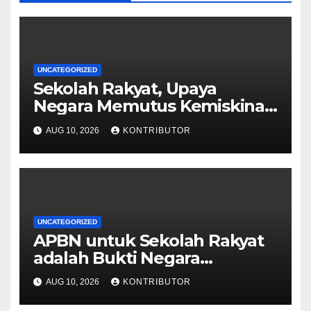
UNCATEGORIZED
Sekolah Rakyat, Upaya
Negara Memutus Kemiskinan
Antargenerasi
AUG 10, 2026
KONTRIBUTOR
UNCATEGORIZED
APBN untuk Sekolah Rakyat
adalah Bukti Negara
Berpihak pada Mobilitas
AUG 10, 2026
KONTRIBUTOR
Sosial