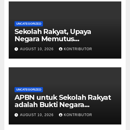
UNCATEGORIZED
Sekolah Rakyat, Upaya
Negara Memutus
Kemiskinan Antargenerasi
AUGUST 10, 2026
KONTRIBUTOR
UNCATEGORIZED
APBN untuk Sekolah Rakyat
adalah Bukti Negara
Berpihak pada Mobilitas
AUGUST 10, 2026
KONTRIBUTOR
Sosial