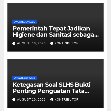
UNCATEGORIZED
Pemerintah Tepat Jadikan
Higiene dan Sanitasi sebagai
Syarat Mutlak MBG
AUGUST 10, 2026
KONTRIBUTOR
UNCATEGORIZED
Ketegasan Soal SLHS Bukti
Penting Penguatan Tata
Kelola Program Makan
AUGUST 10, 2026
KONTRIBUTOR
Bergizi Gratis