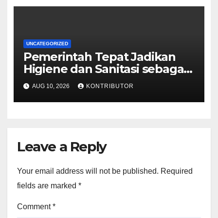
UNCATEGORIZED
Pemerintah Tepat Jadikan
Higiene dan Sanitasi sebagai
Syarat Mutlak MBG
AUG 10, 2026
KONTRIBUTOR
Leave a Reply
Your email address will not be published.
Required
fields are marked
*
Comment
*