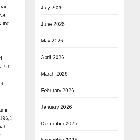
aran
July 2026
hwa
ukung
June 2026
May 2026
April 2026
i
ja 99
March 2026
et
February 2026
January 2026
lami
p196,1
December 2025
buah
n