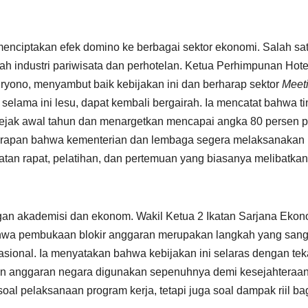
 menciptakan efek domino ke berbagai sektor ekonomi. Salah sa
 industri pariwisata dan perhotelan. Ketua Perhimpunan Hote
yono, menyambut baik kebijakan ini dan berharap sektor
Meet
 selama ini lesu, dapat kembali bergairah. Ia mencatat bahwa ti
 sejak awal tahun dan menargetkan mencapai angka 80 persen 
i harapan bahwa kementerian dan lembaga segera melaksanakan
atan rapat, pelatihan, dan pertemuan yang biasanya melibatkan
gan akademisi dan ekonom. Wakil Ketua 2 Ikatan Sarjana Ekon
ahwa pembukaan blokir anggaran merupakan langkah yang sang
ional. Ia menyatakan bahwa kebijakan ini selaras dengan te
en anggaran negara digunakan sepenuhnya demi kesejahteraa
oal pelaksanaan program kerja, tetapi juga soal dampak riil ba