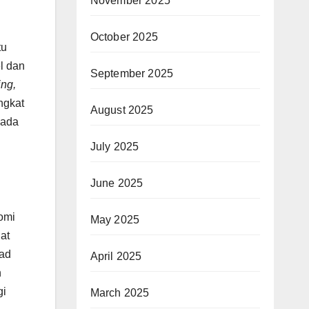
November 2025
October 2025
tu
l dan
September 2025
ing,
ngkat
August 2025
pada
July 2025
June 2025
omi
May 2025
at
kad
April 2025
n
gi
March 2025