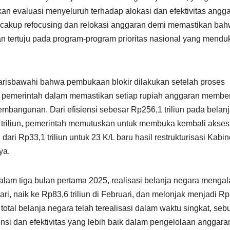
 evaluasi menyeluruh terhadap alokasi dan efektivitas angg
encakup refocusing dan relokasi anggaran demi memastikan ba
kan tertuju pada program-program prioritas nasional yang mend
risbawahi bahwa pembukaan blokir dilakukan setelah proses
t pemerintah dalam memastikan setiap rupiah anggaran member
embangunan. Dari efisiensi sebesar Rp256,1 triliun pada belan
0,6 triliun, pemerintah memutuskan untuk membuka kembali akses
 dari Rp33,1 triliun untuk 23 K/L baru hasil restrukturisasi Kabin
ya.
alam tiga bulan pertama 2025, realisasi belanja negara menga
uari, naik ke Rp83,6 triliun di Februari, dan melonjak menjadi R
ri total belanja negara telah terealisasi dalam waktu singkat, se
si dan efektivitas yang lebih baik dalam pengelolaan anggara