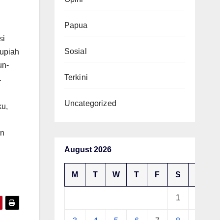
Papua
si
Sosial
rupiah
un-
Terkini
.
Uncategorized
ku,
an
August 2026
M
T
W
T
F
S
S
1
2