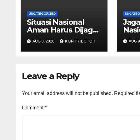
UNCATEGORIZED
UNCATEG
Situasi Nasional
Jag
Aman Harus Dijaga
Nasi
dari Provokasi
Kond
AUG 8, 2026
KONTRIBUTOR
AUG 8
Jelang HUT ke-81 RI
Kea
Jela
Leave a Reply
Your email address will not be published.
Required fi
Comment
*