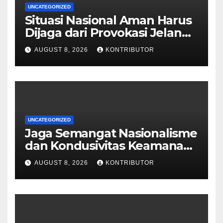
UNCATEGORIZED
Situasi Nasional Aman Harus
Dijaga dari Provokasi Jelang
HUT ke-81 RI
AUGUST 8, 2026
KONTRIBUTOR
UNCATEGORIZED
Jaga Semangat Nasionalisme
dan Kondusivitas Keamanan
Papua Jelang HUT Ke-81 RI
AUGUST 8, 2026
KONTRIBUTOR