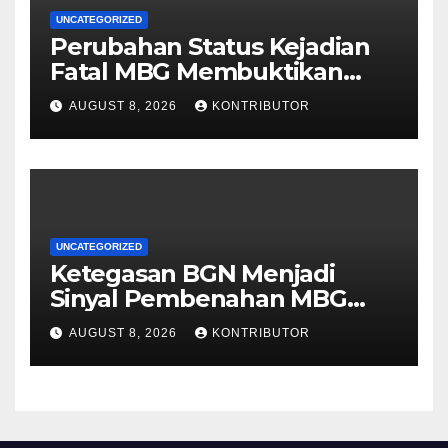
UNCATEGORIZED
Perubahan Status Kejadian
Fatal MBG Membuktikan
Pemerintah Tidak Main-main
AUGUST 8, 2026
KONTRIBUTOR
UNCATEGORIZED
Ketegasan BGN Menjadi
Sinyal Pembenahan MBG
Berjalan Lebih Serius
AUGUST 8, 2026
KONTRIBUTOR