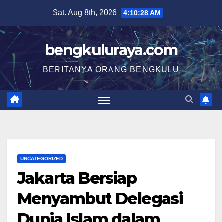
Skip
Sat. Aug 8th, 2026
4:10:29 AM
to
content
bengkuluraya.com
BERITANYA ORANG BENGKULU
UNCATEGORIZED
Jakarta Bersiap
Menyambut Delegasi
Dunia Islam dalam