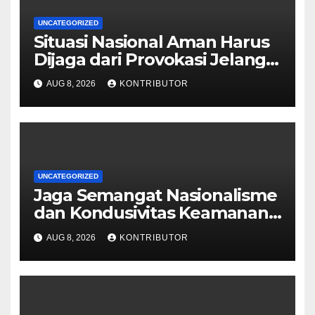
UNCATEGORIZED
Situasi Nasional Aman Harus
Dijaga dari Provokasi Jelang
HUT ke-81 RI
AUG 8, 2026
KONTRIBUTOR
UNCATEGORIZED
Jaga Semangat Nasionalisme
dan Kondusivitas Keamanan
Papua Jelang HUT Ke-81 RI
AUG 8, 2026
KONTRIBUTOR