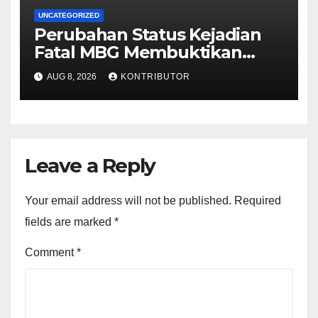
UNCATEGORIZED
Perubahan Status Kejadian
Fatal MBG Membuktikan
Pemerintah Tidak Main-main
AUG 8, 2026
KONTRIBUTOR
Leave a Reply
Your email address will not be published.
Required
fields are marked
*
Comment
*