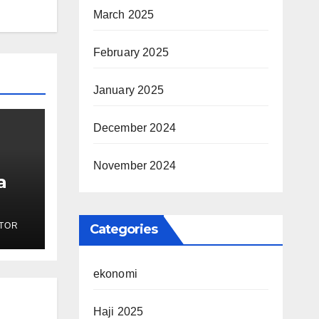
March 2025
February 2025
January 2025
December 2024
November 2024
a
rong
TOR
Categories
gi
aan
ekonomi
Haji 2025