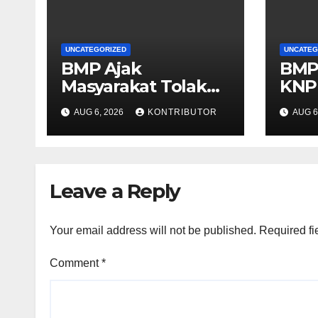
UNCATEGORIZED
UNCATEG
BMP Ajak
BMP
Masyarakat Tolak
KNP
Aksi Anarkis Demi
Per
AUG 6, 2026
KONTRIBUTOR
AUG 6
Menjaga Keamanan
Pap
dan Pembangunan
Kond
Papua
Leave a Reply
Your email address will not be published.
Required fi
Comment
*