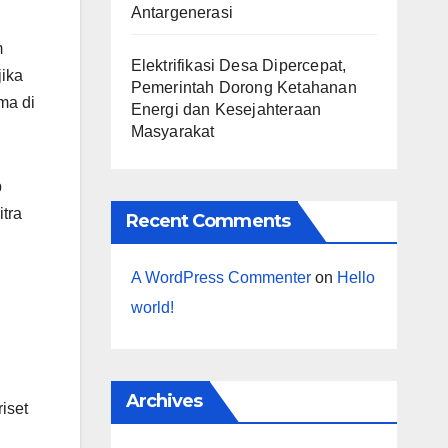
Antargenerasi
m
Elektrifikasi Desa Dipercepat,
jika
Pemerintah Dorong Ketahanan
ma di
Energi dan Kesejahteraan
Masyarakat
p
tra
Recent Comments
A WordPress Commenter
on
Hello
world!
Archives
iset