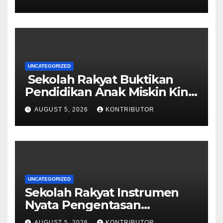
UNCATEGORIZED
Sekolah Rakyat Buktikan
Pendidikan Anak Miskin Kini
Menjadi Prioritas Negara
AUGUST 5, 2026
KONTRIBUTOR
UNCATEGORIZED
Sekolah Rakyat Instrumen
Nyata Pengentasan
Kemiskinan Antargenerasi
AUGUST 5, 2026
KONTRIBUTOR