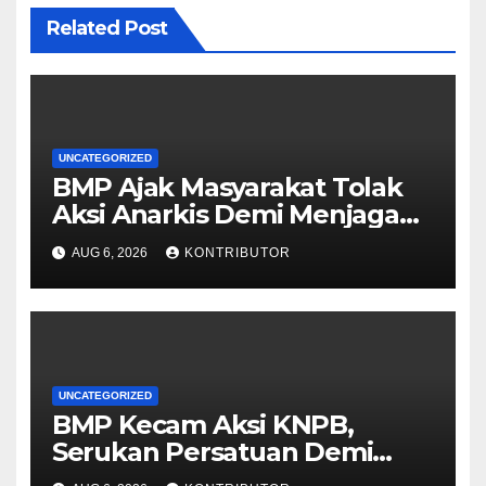
Related Post
UNCATEGORIZED
BMP Ajak Masyarakat Tolak
Aksi Anarkis Demi Menjaga
Keamanan dan
AUG 6, 2026
KONTRIBUTOR
Pembangunan Papua
UNCATEGORIZED
BMP Kecam Aksi KNPB,
Serukan Persatuan Demi
Papua yang Kondusif