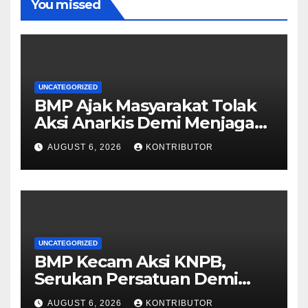
You missed
UNCATEGORIZED
BMP Ajak Masyarakat Tolak
Aksi Anarkis Demi Menjaga
Keamanan dan
AUGUST 6, 2026
KONTRIBUTOR
Pembangunan Papua
UNCATEGORIZED
BMP Kecam Aksi KNPB,
Serukan Persatuan Demi
Papua yang Kondusif
AUGUST 6, 2026
KONTRIBUTOR