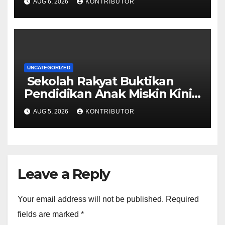
AUG 6, 2026
KONTRIBUTOR
UNCATEGORIZED
Sekolah Rakyat Buktikan
Pendidikan Anak Miskin Kini
Menjadi Prioritas Negara
AUG 5, 2026
KONTRIBUTOR
Leave a Reply
Your email address will not be published.
Required
fields are marked
*