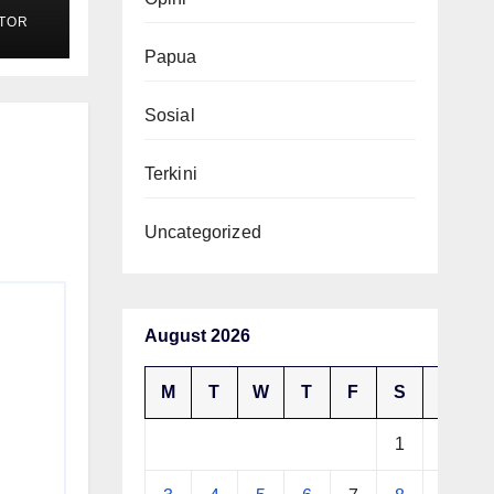
TOR
ak
Papua
Sosial
Terkini
Uncategorized
August 2026
M
T
W
T
F
S
S
1
2