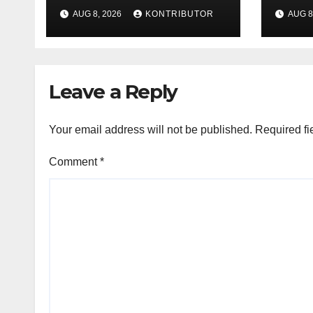
dari Provokasi
Kond
AUG 8, 2026
KONTRIBUTOR
AUG 8
Jelang HUT ke-81 RI
Kea
Jela
Leave a Reply
Your email address will not be published.
Required fi
Comment
*