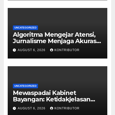
UNCATEGORIZED
Algoritma Mengejar Atensi,
Jurnalisme Menjaga Akurasi
dan Akal Sehat Publik
AUGUST 6, 2026
KONTRIBUTOR
UNCATEGORIZED
Mewaspadai Kabinet
Bayangan: Ketidakjelasan
Legitimasi Moral dan
AUGUST 6, 2026
KONTRIBUTOR
Representasi