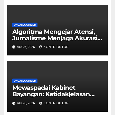
UNCATEGORIZED
Algoritma Mengejar Atensi,
Jurnalisme Menjaga Akurasi
dan Akal Sehat Publik
AUG 6, 2026
KONTRIBUTOR
UNCATEGORIZED
Mewaspadai Kabinet
Bayangan: Ketidakjelasan
Legitimasi Moral dan
AUG 6, 2026
KONTRIBUTOR
Representasi