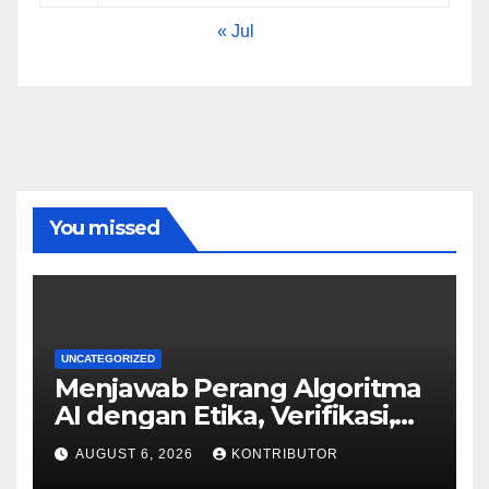
« Jul
You missed
UNCATEGORIZED
Menjawab Perang Algoritma
AI dengan Etika, Verifikasi,
dan Media Tepercaya
AUGUST 6, 2026
KONTRIBUTOR