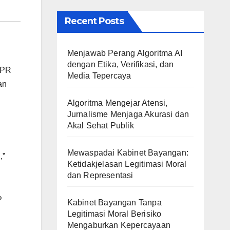
Recent Posts
Menjawab Perang Algoritma AI
dengan Etika, Verifikasi, dan
DPR
Media Tepercaya
an
Algoritma Mengejar Atensi,
Jurnalisme Menjaga Akurasi dan
Akal Sehat Publik
Mewaspadai Kabinet Bayangan:
,”
Ketidakjelasan Legitimasi Moral
dan Representasi
P
Kabinet Bayangan Tanpa
Legitimasi Moral Berisiko
Mengaburkan Kepercayaan