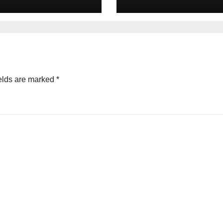
Akal Sehat
Legitimasi Moral
ik
dan Representas
elds are marked
*