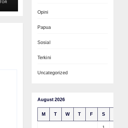
TOR
gi
aan
Opini
Papua
Sosial
Terkini
Uncategorized
August 2026
M
T
W
T
F
S
S
1
2