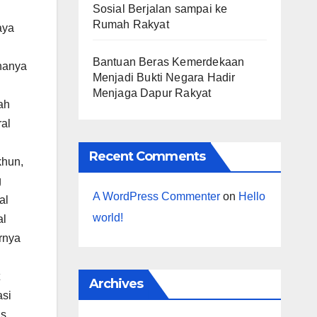
Sosial Berjalan sampai ke
Rumah Rakyat
aya
Bantuan Beras Kemerdekaan
 hanya
Menjadi Bukti Negara Hadir
Menjaga Dapur Rakyat
ah
ral
Recent Comments
khun,
g
A WordPress Commenter
on
Hello
al
world!
al
rnya
Archives
asi
is