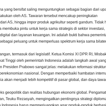
a yang bersifat saling menguntungkan sebagai bagian dari up
rlakukan oleh AS. Tawaran tersebut mencakup peningkatan
dari AS, hingga impor produk agrikultur seperti gandum. Tidak
membuka pintu untuk kerja sama strategis di sektor investasi,
digital dan layanan keuangan. Ini adalah bukti bahwa pemerint
an sebagai peluang untuk memperluas spektrum kerja sama bilate
ngan, termasuk dari legislatif. Ketua Komisi XI DPR RI, Misba
t Tinggi oleh pemerintah Indonesia adalah langkah awal yan
 Presiden Prabowo sangat jelas: melakukan reformasi struktur
 perekonomian nasional. Dengan memperbaiki hambatan intern
a akan menjadi lebih kompetitif di pasar global, dan daya tawa
ks geopolitik dan realitas hubungan ekonomi global. Pengamat
ran, Teuku Rezasyah, mengingatkan pentingnya strategi diplom
tah Indonesia harus memperjuangkan agar produk-produk berbas