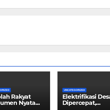
ORIZED
UNCATEGORIZED
lah Rakyat
Elektrifikasi Des
rumen Nyata
Dipercepat,
gentasan
Pemerintah Do