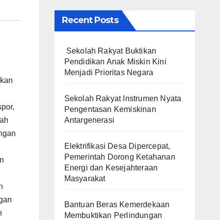
Recent Posts
Sekolah Rakyat Buktikan
Pendidikan Anak Miskin Kini
Menjadi Prioritas Negara
ikan
Sekolah Rakyat Instrumen Nyata
por,
Pengentasan Kemiskinan
Antargenerasi
tah
ungan
Elektrifikasi Desa Dipercepat,
Pemerintah Dorong Ketahanan
an
Energi dan Kesejahteraan
Masyarakat
n
ngan
Bantuan Beras Kemerdekaan
n
Membuktikan Perlindungan