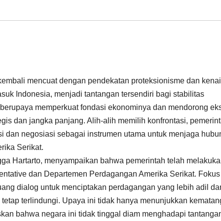
kembali mencuat dengan pendekatan proteksionisme dan kena
suk Indonesia, menjadi tantangan tersendiri bagi stabilitas
h berupaya memperkuat fondasi ekonominya dan mendorong eks
tegis dan jangka panjang. Alih-alih memilih konfrontasi, pemerin
si dan negosiasi sebagai instrumen utama untuk menjaga hub
ika Serikat.
ngga Hartarto, menyampaikan bahwa pemerintah telah melakuk
sentative dan Departemen Perdagangan Amerika Serikat. Fokus
ang dialog untuk menciptakan perdagangan yang lebih adil da
tetap terlindungi. Upaya ini tidak hanya menunjukkan kemata
skan bahwa negara ini tidak tinggal diam menghadapi tantanga