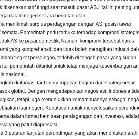
ak dikenakan tarif tinggi saat masuk pasar AS. Hal ini penting un
rja dalam negeri secara berkelanjutan.
a menikmati surplus perdagangan dengan AS, posisi tawar
f semata. Pemerintah perlu terbuka terhadap kompromi strategis
roduk AS ke pasar domestik. Namun, kompromi tersebut harus
nomi yang komprehensif, dan tidak boleh merugikan industri da
bah tingkat persaingan, terlebih di tengah pasar yang sudah
a itu, pemerintah dituntut untuk tetap menjaga keseimbangan an
is nasional.
gkah diplomasi tarif ini merupakan bagian dari strategi besar
pasok global. Dengan mengedepankan negosiasi, Indonesia tid
erugikan, tetapi juga menunjukkan kemampuannya sebagai nega
ebijakan luar negeri. Keputusan untuk menyelesaikan perundi
sama dalam format kemitraan perdagangan dan investasi, adala
ia yang patut diapresiasi.
ga 3 putaran lanjutan perundingan yang akan menentukan arah f