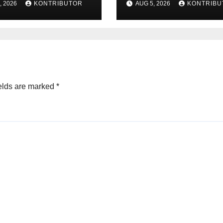
, 2026
KONTRIBUTOR
AUG 5, 2026
KONTRIBU
iskinan
Ketahanan Ener
rgenerasi
dan Kesejahter
Masyarakat
elds are marked
*