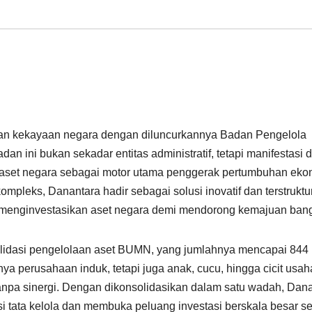
an kekayaan negara dengan diluncurkannya Badan Pengelola
n ini bukan sekadar entitas administratif, tetapi manifestasi d
n aset negara sebagai motor utama penggerak pertumbuhan eko
mpleks, Danantara hadir sebagai solusi inovatif dan terstruktu
 menginvestasikan aset negara demi mendorong kemajuan ban
lidasi pengelolaan aset BUMN, yang jumlahnya mencapai 844
anya perusahaan induk, tetapi juga anak, cucu, hingga cicit usah
 tanpa sinergi. Dengan dikonsolidasikan dalam satu wadah, Dan
si tata kelola dan membuka peluang investasi berskala besar s