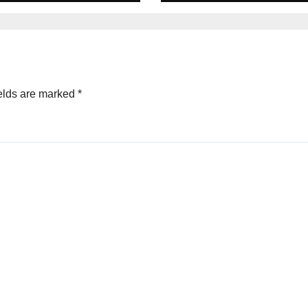
ng HUT Ke-81 RI
Main-main
elds are marked
*