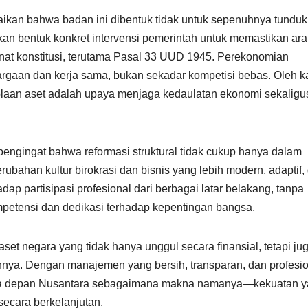
kan bahwa badan ini dibentuk tidak untuk sepenuhnya tundu
n bentuk konkret intervensi pemerintah untuk memastikan ar
at konstitusi, terutama Pasal 33 UUD 1945. Perekonomian
uargaan dan kerja sama, bukan sekadar kompetisi bebas. Oleh k
lolaan aset adalah upaya menjaga kedaulatan ekonomi sekaligu
ngingat bahwa reformasi struktural tidak cukup hanya dalam
erubahan kultur birokrasi dan bisnis yang lebih modern, adaptif,
dap partisipasi profesional dari berbagai latar belakang, tanpa
mpetensi dan dedikasi terhadap kepentingan bangsa.
et negara yang tidak hanya unggul secara finansial, tetapi ju
lainnya. Dengan manajemen yang bersih, transparan, dan profesio
sa depan Nusantara sebagaimana makna namanya—kekuatan 
ecara berkelanjutan.