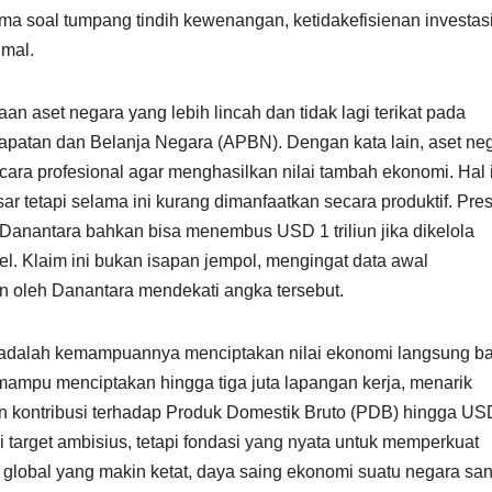
ama soal tumpang tindih kewenangan, ketidakefisienan investasi
imal.
 aset negara yang lebih lincah dan tidak lagi terikat pada
atan dan Belanja Negara (APBN). Dengan kata lain, aset ne
ecara profesional agar menghasilkan nilai tambah ekonomi. Hal 
ar tetapi selama ini kurang dimanfaatkan secara produktif. Pre
nantara bahkan bisa menembus USD 1 triliun jika dikelola
el. Klaim ini bukan isapan jempol, mengingat data awal
an oleh Danantara mendekati angka tersebut.
a adalah kemampuannya menciptakan nilai ekonomi langsung ba
ampu menciptakan hingga tiga juta lapangan kerja, menarik
kan kontribusi terhadap Produk Domestik Bruto (PDB) hingga US
 target ambisius, tetapi fondasi yang nyata untuk memperkuat
 global yang makin ketat, daya saing ekonomi suatu negara sa