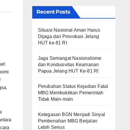
Recent Posts
Situasi Nasional Aman Harus
Dijaga dari Provokasi Jelang
HUT ke-81 RI
Jaga Semangat Nasionalisme
ari
dan Kondusivitas Keamanan
Papua Jelang HUT Ke-81 RI
nomi
r
Perubahan Status Kejadian Fatal
gsa.
MBG Membuktikan Pemerintah
Tidak Main-main
a
Ketegasan BGN Menjadi Sinyal
antara
Pembenahan MBG Berjalan
Lebih Serius
ecara