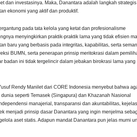
set dan investasinya. Maka, Danantara adalah langkah strategis
n ekonomi yang aktif dan produktif.
rgantung pada tata kelola yang ketat dan profesionalisme
nya menyingkirkan praktik-praktik lama yang tidak efisien m
baru yang berbasis pada integritas, kapabilitas, serta sema
reksi BUMN, serta penerapan prinsip meritokrasi dalam pemilih
 badan ini tidak tergelincir dalam jebakan birokrasi lama yang
. Yusuf Rendy Manilet dari CORE Indonesia menyebut bahwa ag
s dunia seperti Temasek (Singapura) dan Khazanah Nasional
ndependensi manajerial, transparansi dan akuntabilitas, kejela
spek menjadi prinsip dasar Danantara yang ingin menjelma seba
ngelola aset statis. Adapun mandat Danantara pun jelas murni u