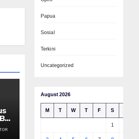
Papua
Sosial
Terkini
Uncategorized
August 2026
us
M
T
W
T
F
S
S
MBG
1
2
TOR
ak