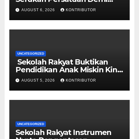
Papua yang Kondusif
AUGUST 6, 2026
KONTRIBUTOR
UNCATEGORIZED
Sekolah Rakyat Buktikan
Pendidikan Anak Miskin Kini
Menjadi Prioritas Negara
AUGUST 5, 2026
KONTRIBUTOR
UNCATEGORIZED
Sekolah Rakyat Instrumen