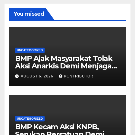
You missed
UNCATEGORIZED
BMP Ajak Masyarakat Tolak
Aksi Anarkis Demi Menjaga
Keamanan dan
AUGUST 6, 2026
KONTRIBUTOR
Pembangunan Papua
UNCATEGORIZED
BMP Kecam Aksi KNPB,
Serukan Persatuan Demi