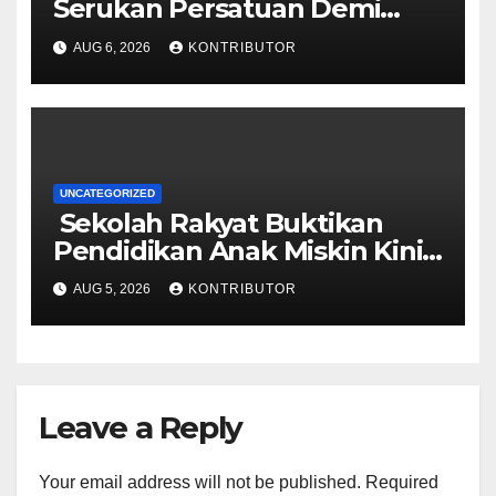
Serukan Persatuan Demi
Papua yang Kondusif
AUG 6, 2026
KONTRIBUTOR
UNCATEGORIZED
Sekolah Rakyat Buktikan
Pendidikan Anak Miskin Kini
Menjadi Prioritas Negara
AUG 5, 2026
KONTRIBUTOR
Leave a Reply
Your email address will not be published.
Required