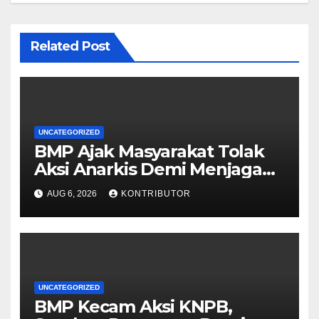
Related Post
UNCATEGORIZED
BMP Ajak Masyarakat Tolak
Aksi Anarkis Demi Menjaga
Keamanan dan
AUG 6, 2026
KONTRIBUTOR
Pembangunan Papua
UNCATEGORIZED
BMP Kecam Aksi KNPB,