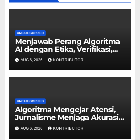
UNCATEGORIZED
Menjawab Perang Algoritma
AI dengan Etika, Verifikasi,
dan Media Tepercaya
AUG 6, 2026
KONTRIBUTOR
UNCATEGORIZED
Algoritma Mengejar Atensi,
Jurnalisme Menjaga Akurasi
dan Akal Sehat Publik
AUG 6, 2026
KONTRIBUTOR