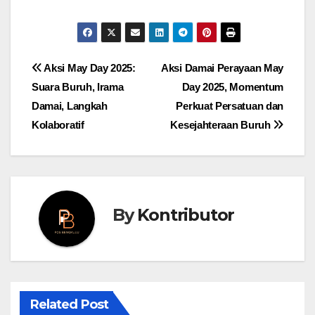
Post
Aksi May Day 2025:
Aksi Damai Perayaan May
Suara Buruh, Irama
Day 2025, Momentum
navigation
Damai, Langkah
Perkuat Persatuan dan
Kolaboratif
Kesejahteraan Buruh
By
Kontributor
Related Post