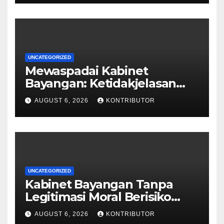
UNCATEGORIZED
Mewaspadai Kabinet
Bayangan: Ketidakjelasan
Legitimasi Moral dan
AUGUST 6, 2026
KONTRIBUTOR
Representasi
UNCATEGORIZED
Kabinet Bayangan Tanpa
Legitimasi Moral Berisiko
Mengaburkan Kepercayaan
AUGUST 6, 2026
KONTRIBUTOR
Publik