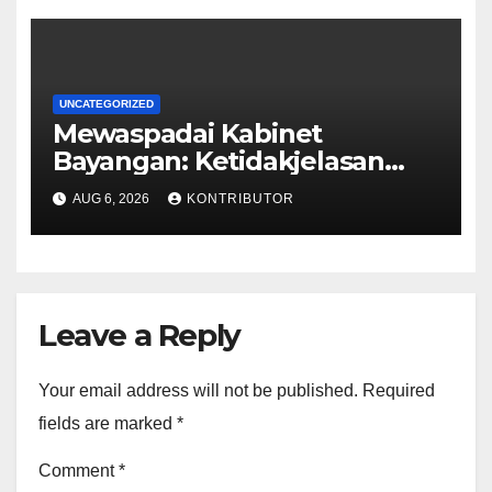
UNCATEGORIZED
Mewaspadai Kabinet
Bayangan: Ketidakjelasan
Legitimasi Moral dan
AUG 6, 2026
KONTRIBUTOR
Representasi
Leave a Reply
Your email address will not be published.
Required
fields are marked
*
Comment
*