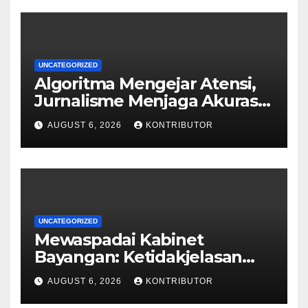
UNCATEGORIZED
Algoritma Mengejar Atensi,
Jurnalisme Menjaga Akurasi
dan Akal Sehat Publik
AUGUST 6, 2026
KONTRIBUTOR
UNCATEGORIZED
Mewaspadai Kabinet
Bayangan: Ketidakjelasan
Legitimasi Moral dan
AUGUST 6, 2026
KONTRIBUTOR
Representasi