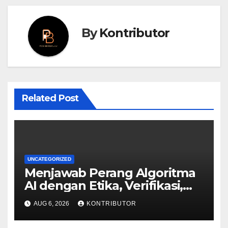
By
Kontributor
Related Post
UNCATEGORIZED
Menjawab Perang Algoritma
AI dengan Etika, Verifikasi,
dan Media Tepercaya
AUG 6, 2026
KONTRIBUTOR