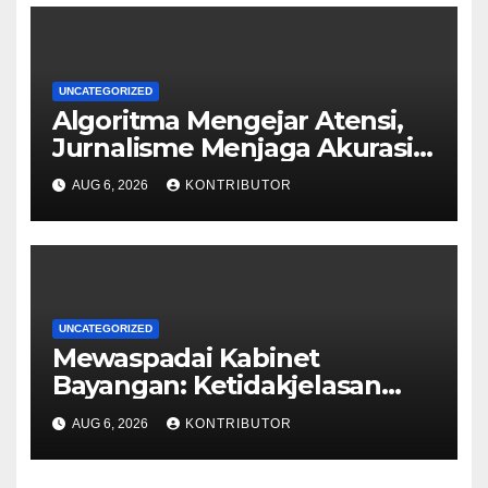
UNCATEGORIZED
Algoritma Mengejar Atensi,
Jurnalisme Menjaga Akurasi
dan Akal Sehat Publik
AUG 6, 2026
KONTRIBUTOR
UNCATEGORIZED
Mewaspadai Kabinet
Bayangan: Ketidakjelasan
Legitimasi Moral dan
AUG 6, 2026
KONTRIBUTOR
Representasi