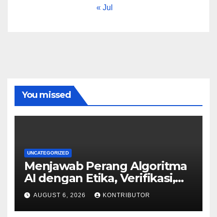
« Jul
You missed
UNCATEGORIZED
Menjawab Perang Algoritma
AI dengan Etika, Verifikasi,
dan Media Tepercaya
AUGUST 6, 2026
KONTRIBUTOR