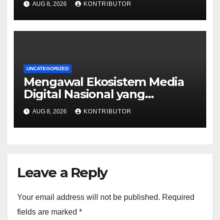
AUG 8, 2026
KONTRIBUTOR
UNCATEGORIZED
Mengawal Ekosistem Media
Digital Nasional yang
Tangguh Hadapi Disrupsi AI
AUG 8, 2026
KONTRIBUTOR
Leave a Reply
Your email address will not be published.
Required
fields are marked
*