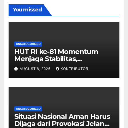
You missed
UNCATEGORIZED
HUT RI ke-81 Momentum
Menjaga Stabilitas,
Keamanan, dan Optimisme
AUGUST 8, 2026
KONTRIBUTOR
UNCATEGORIZED
Situasi Nasional Aman Harus
Dijaga dari Provokasi Jelang