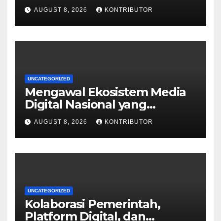
HUT ke-81 RI
AUGUST 8, 2026
KONTRIBUTOR
UNCATEGORIZED
Mengawal Ekosistem Media
Digital Nasional yang
Tangguh Hadapi Disrupsi AI
AUGUST 8, 2026
KONTRIBUTOR
UNCATEGORIZED
Kolaborasi Pemerintah,
Platform Digital, dan