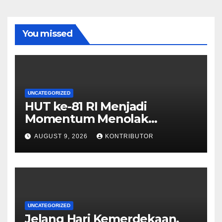
You missed
UNCATEGORIZED
HUT ke-81 RI Menjadi
Momentum Menolak
Provokasi dan Memperkuat
AUGUST 9, 2026
KONTRIBUTOR
Persatuan
UNCATEGORIZED
Jelang Hari Kemerdekaan,