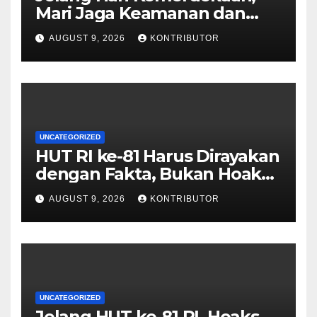
Mari Jaga Keamanan dan
Persatuan
AUGUST 9, 2026
KONTRIBUTOR
UNCATEGORIZED
HUT RI ke-81 Harus Dirayakan
dengan Fakta, Bukan Hoaks
yang Memecah Belah
AUGUST 9, 2026
KONTRIBUTOR
UNCATEGORIZED
Jelang HUT ke-81 RI, Hoaks