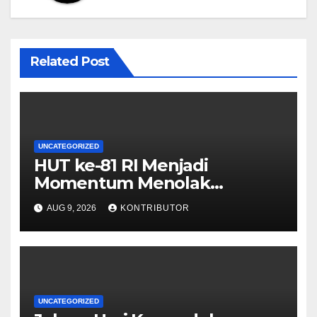
Related Post
UNCATEGORIZED
HUT ke-81 RI Menjadi
Momentum Menolak
Provokasi dan Memperkuat
AUG 9, 2026
KONTRIBUTOR
Persatuan
UNCATEGORIZED