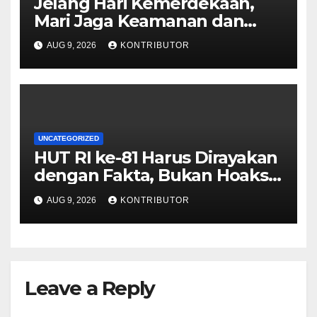
Jelang Hari Kemerdekaan,
Mari Jaga Keamanan dan
Persatuan
AUG 9, 2026
KONTRIBUTOR
UNCATEGORIZED
HUT RI ke-81 Harus Dirayakan
dengan Fakta, Bukan Hoaks
yang Memecah Belah
AUG 9, 2026
KONTRIBUTOR
Leave a Reply