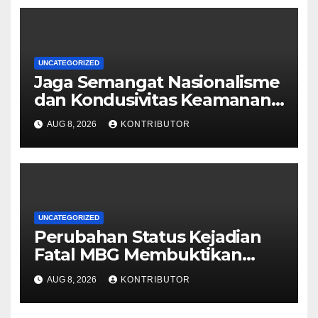
UNCATEGORIZED
Jaga Semangat Nasionalisme
dan Kondusivitas Keamanan
Papua Jelang HUT Ke-81 RI
AUG 8, 2026
KONTRIBUTOR
UNCATEGORIZED
Perubahan Status Kejadian
Fatal MBG Membuktikan
Pemerintah Tidak Main-main
AUG 8, 2026
KONTRIBUTOR