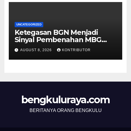
UNCATEGORIZED
Ketegasan BGN Menjadi
Sinyal Pembenahan MBG
Berjalan Lebih Serius
AUGUST 8, 2026
KONTRIBUTOR
bengkuluraya.com
BERITANYA ORANG BENGKULU