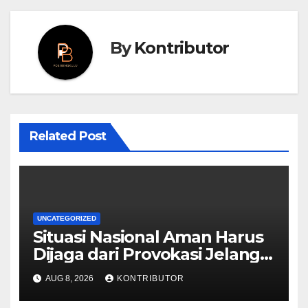
By
Kontributor
Related Post
UNCATEGORIZED
Situasi Nasional Aman Harus
Dijaga dari Provokasi Jelang
HUT ke-81 RI
AUG 8, 2026
KONTRIBUTOR