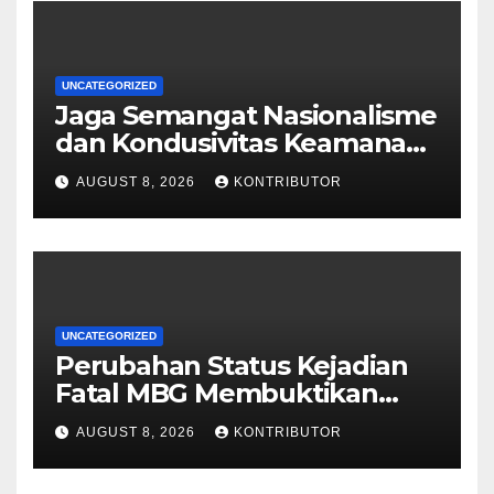
UNCATEGORIZED
Jaga Semangat Nasionalisme
dan Kondusivitas Keamanan
Papua Jelang HUT Ke-81 RI
AUGUST 8, 2026
KONTRIBUTOR
UNCATEGORIZED
Perubahan Status Kejadian
Fatal MBG Membuktikan
Pemerintah Tidak Main-main
AUGUST 8, 2026
KONTRIBUTOR