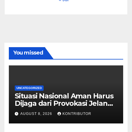
You missed
UNCATEGORIZED
Situasi Nasional Aman Harus
Dijaga dari Provokasi Jelang
HUT ke-81 RI
AUGUST 8, 2026
KONTRIBUTOR