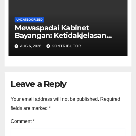
UNCATEGORIZED
Mewaspadai Kabinet
Bayangan: Ketidakjelasan
Legitimasi Moral dan
AUG 6, 2026
KONTRIBUTOR
Representasi
Leave a Reply
Your email address will not be published.
Required
fields are marked
*
Comment
*