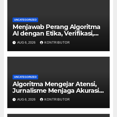
UNCATEGORIZED
Menjawab Perang Algoritma
AI dengan Etika, Verifikasi,
dan Media Tepercaya
AUG 6, 2026
KONTRIBUTOR
UNCATEGORIZED
Algoritma Mengejar Atensi,
Jurnalisme Menjaga Akurasi
dan Akal Sehat Publik
AUG 6, 2026
KONTRIBUTOR