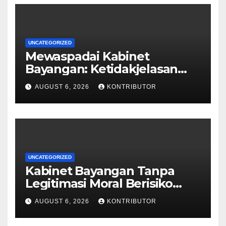
UNCATEGORIZED
Mewaspadai Kabinet
Bayangan: Ketidakjelasan
Legitimasi Moral dan
AUGUST 6, 2026
KONTRIBUTOR
Representasi
UNCATEGORIZED
Kabinet Bayangan Tanpa
Legitimasi Moral Berisiko
Mengaburkan Kepercayaan
AUGUST 6, 2026
KONTRIBUTOR
Publik