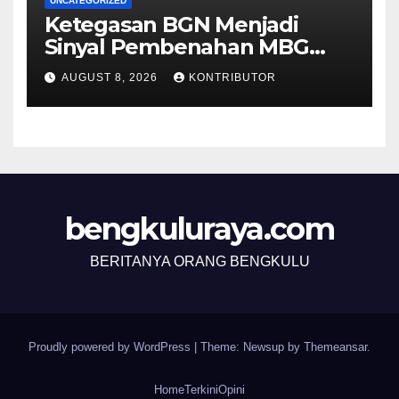
UNCATEGORIZED
Ketegasan BGN Menjadi
Sinyal Pembenahan MBG
Berjalan Lebih Serius
AUGUST 8, 2026
KONTRIBUTOR
bengkuluraya.com
BERITANYA ORANG BENGKULU
Proudly powered by WordPress
|
Theme: Newsup by
Themeansar
.
Home
Terkini
Opini