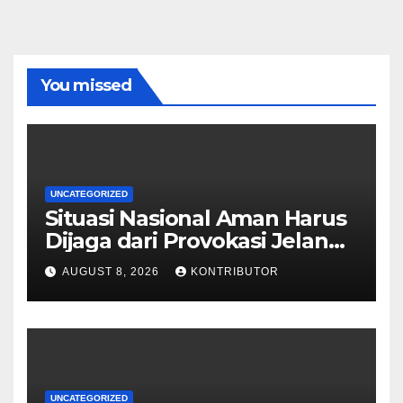
You missed
UNCATEGORIZED
Situasi Nasional Aman Harus
Dijaga dari Provokasi Jelang
HUT ke-81 RI
AUGUST 8, 2026
KONTRIBUTOR
UNCATEGORIZED