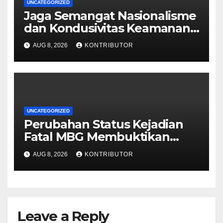
UNCATEGORIZED
Jaga Semangat Nasionalisme
dan Kondusivitas Keamanan
Papua Jelang HUT Ke-81 RI
AUG 8, 2026
KONTRIBUTOR
UNCATEGORIZED
Perubahan Status Kejadian
Fatal MBG Membuktikan
Pemerintah Tidak Main-main
AUG 8, 2026
KONTRIBUTOR
Leave a Reply