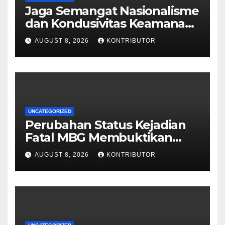
Jaga Semangat Nasionalisme
dan Kondusivitas Keamanan
Papua Jelang HUT Ke-81 RI
AUGUST 8, 2026
KONTRIBUTOR
UNCATEGORIZED
Perubahan Status Kejadian
Fatal MBG Membuktikan
Pemerintah Tidak Main-main
AUGUST 8, 2026
KONTRIBUTOR