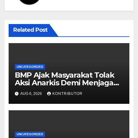
Related Post
UNCATEGORIZED
BMP Ajak Masyarakat Tolak
Aksi Anarkis Demi Menjaga
Keamanan dan
AUG 6, 2026
KONTRIBUTOR
Pembangunan Papua
UNCATEGORIZED