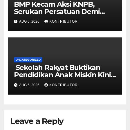
BMP Kecam Aksi KNPB,
Serukan Persatuan Demi
Papua yang Kondusif
AUG 6, 2026
KONTRIBUTOR
UNCATEGORIZED
Sekolah Rakyat Buktikan
Pendidikan Anak Miskin Kini
Menjadi Prioritas Negara
AUG 5, 2026
KONTRIBUTOR
Leave a Reply