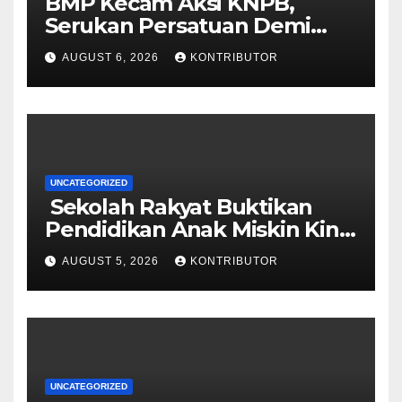
BMP Kecam Aksi KNPB,
Serukan Persatuan Demi
Papua yang Kondusif
AUGUST 6, 2026
KONTRIBUTOR
UNCATEGORIZED
Sekolah Rakyat Buktikan
Pendidikan Anak Miskin Kini
Menjadi Prioritas Negara
AUGUST 5, 2026
KONTRIBUTOR
UNCATEGORIZED