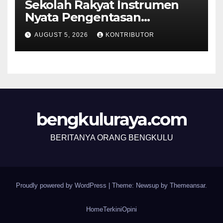
Sekolah Rakyat Instrumen
Nyata Pengentasan
Kemiskinan Antargenerasi
AUGUST 5, 2026
KONTRIBUTOR
bengkuluraya.com
BERITANYA ORANG BENGKULU
Proudly powered by WordPress
|
Theme: Newsup by
Themeansar
.
Home
Terkini
Opini